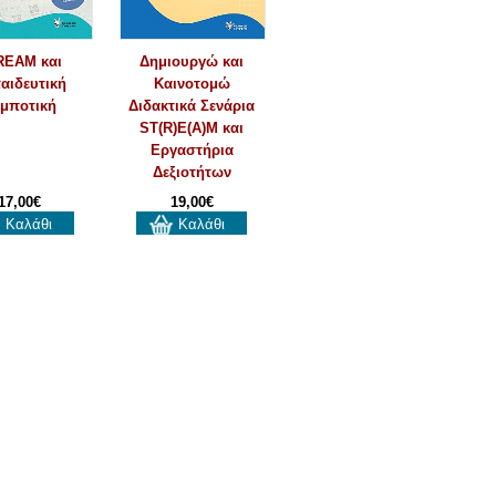
REAM και
Δημιουργώ και
αιδευτική
Καινοτομώ
μποτική
Διδακτικά Σενάρια
ST(R)E(A)M και
Εργαστήρια
Δεξιοτήτων
17,00€
19,00€
Καλάθι
Καλάθι