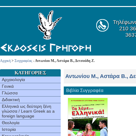
Τηλέφων
210 36
363
Αρχική
>
Συγγραφέας
- Αντωνίου Μ., Αστάρα Β., Δετσούδη Ζ.
ΚΑΤΗΓΟΡΙΕΣ
Αντωνίου Μ., Αστάρα Β., Δ
Αρχαιολογία
Γενικά
Βιβλία Συγγραφέα
Γλώσσα
Διδακτική
Ελληνικά ως δεύτερη ξένη
γλώσσα / Learn Greek as a
foreign language
Θεολογία
Ιστορία