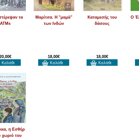
στέρεψαν τα
Μαρίτσα. Η "μαμά"
Καταμεσής του
Ο Έ
ATMs
των Ινδών
δάσους
20,00€
18,00€
18,00€
Καλάθι
Καλάθι
Καλάθι
κκα, η Εσθήρ
ο χωριό του