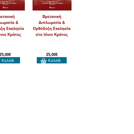
ετανική
Βρετανική
λωματία &
Διπλωματία &
ξη Εκκλησία
Ορθόδοξη Εκκλησία
όνιο Κράτος
στο Ιόνιο Κράτος
25,00€
25,00€
Καλάθι
Καλάθι