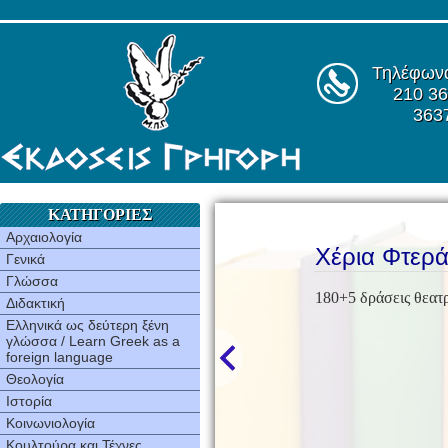
Τηλέφων
210 36
363
ΚΑΤΗΓΟΡΙΕΣ
Αρχαιολογία
Χέρια Φτερ
Γενικά
Γλώσσα
180+5 δράσεις θεατ
Διδακτική
Ελληνικά ως δεύτερη ξένη
γλώσσα / Learn Greek as a
foreign language
Θεολογία
Ιστορία
Κοινωνιολογία
Κουλτούρα και Τέχνες