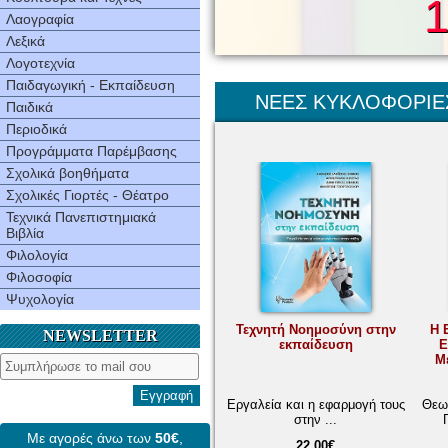
1
Λαογραφία
Λεξικά
Λογοτεχνία
Παιδαγωγική - Εκπαίδευση
ΝΕΕΣ ΚΥΚΛΟΦΟΡΙΕ
Παιδικά
Περιοδικά
ΠΡΟΣΦΟΡΕΣ
Προγράμματα Παρέμβασης
Σχολικά βοηθήματα
Σχολικές Γιορτές - Θέατρο
Τεχνικά Πανεπιστημιακά
Βιβλία
Φιλολογία
Φιλοσοφία
Ψυχολογία
Τεχνητή Νοημοσύνη στην
Η 
NEWSLETTER
εκπαίδευση
Ε
Μ
Εγγραφή
Εργαλεία και η εφαρμογή τους
Θεωρ
στην ...
Με αγορές άνω των
50€
,
22,00€